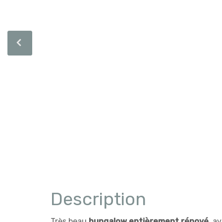
Description
Très beau
bungalow entièrement rénové
, a