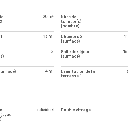
20 m²
de
Nbre de
 2
toilette(s)
(nombre)
13 m²
11
1
Chambre 2
)
(surface)
2
18
Salle de séjour
s)
(surface)
4 m²
surface)
Orientation de la
terrasse 1
individuel
e
Double vitrage
 (type
)