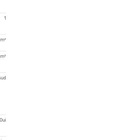
1
 m²
 m²
sud
Oui