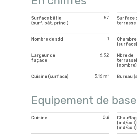
En chiffres
57
Surface bâtie
Surface 
(surf. bât. princ.)
terrasse
1
Nombre de sdd
Chambre 
(surface
6.32
Largeur de
Nbre de
façade
terrasse(
(nombre)
5.16 m²
Cuisine (surface)
Bureau (
Equipement de base
Oui
Cuisine
Chauffag
(ind/coll)
(ind/coll)