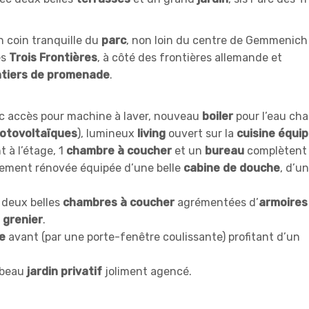
n coin tranquille du
parc
, non loin du centre de Gemmenich
es
Trois Frontières
, à côté des frontières allemande et
tiers de promenade
.
c accès pour machine à laver, nouveau
boiler
pour l’eau ch
otovoltaïques
), lumineux
living
ouvert sur la
cuisine équi
 à l’étage, 1
chambre à coucher
et un
bureau
complètent 
rbement rénovée équipée d’une belle
cabine de douche
, d’un
 deux belles
chambres à coucher
agrémentées d’
armoires
 grenier
.
e
avant (par une porte-fenêtre coulissante) profitant d’un
 beau
jardin privatif
joliment agencé.