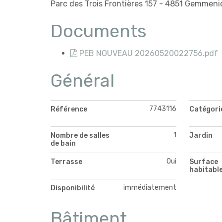
Parc des Trois Frontières 157 - 4851 Gemmeni
Documents
PEB NOUVEAU 20260520022756.pdf
Général
7743116
Référence
Catégori
1
Nombre de salles
Jardin
de bain
Oui
Terrasse
Surface
habitabl
immédiatement
Disponibilité
Bâtiment