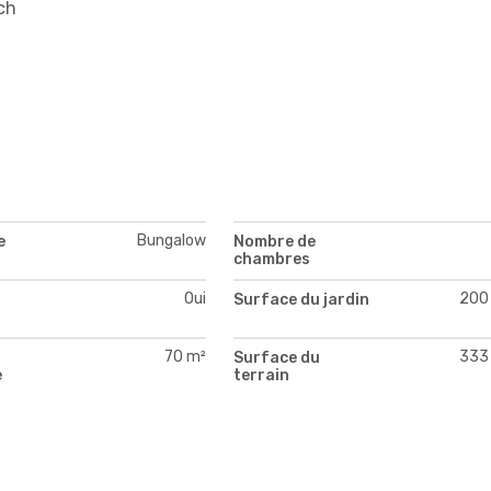
ch
Bungalow
e
Nombre de
chambres
Oui
200
Surface du jardin
70 m²
333
Surface du
e
terrain