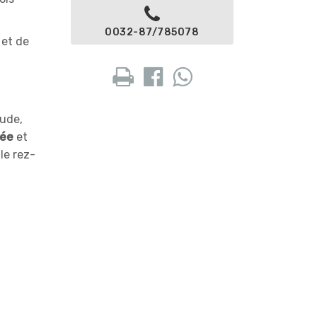
0032-87/785078
 et de
aude,
pée
et
le rez-