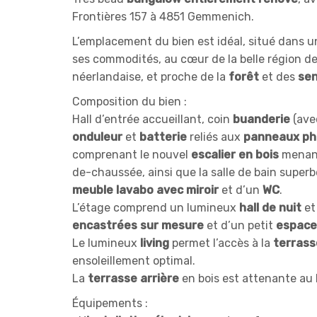
Frontières 157 à 4851 Gemmenich.
L’emplacement du bien est idéal, situé dans u
ses commodités, au cœur de la belle région d
néerlandaise, et proche de la
forêt
et des
sen
Composition du bien :
Hall d’entrée accueillant, coin
buanderie
(ave
onduleur
et
batterie
reliés aux
panneaux ph
comprenant le nouvel
escalier en bois
menant
de-chaussée, ainsi que la salle de bain supe
meuble lavabo avec miroir
et d’un
WC
.
L’étage comprend un lumineux
hall de nuit
et
encastrées sur mesure
et d’un petit
espace
Le lumineux
living
permet l’accès à la
terrass
ensoleillement optimal.
La
terrasse arrière
en bois est attenante au
Équipements :