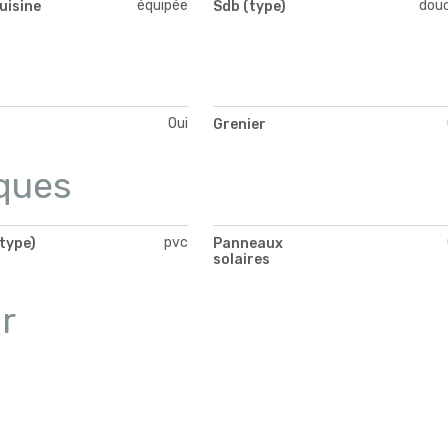
équipée
dou
uisine
Sdb (type)
Oui
Grenier
ques
pvc
type)
Panneaux
solaires
r