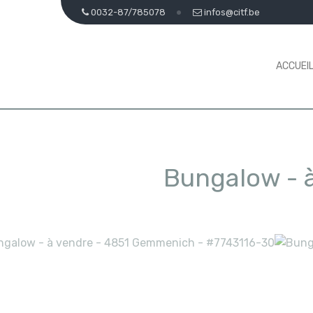
0032-87/785078
infos@citf.be
ACCUEI
Bungalow - 