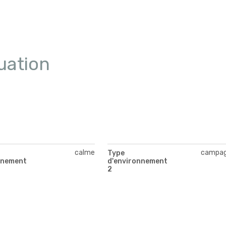
uation
calme
campa
Type
nnement
d'environnement
2