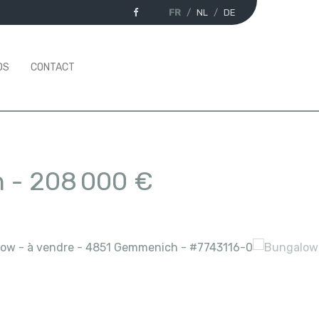
FR
NL
DE
OS
CONTACT
h
-
208 000 €