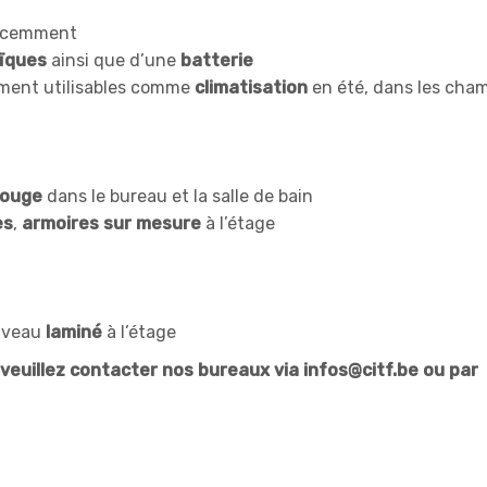
écemment
ïques
ainsi que d’une
batterie
ment utilisables comme
climatisation
en été, dans les cha
rouge
dans le bureau et la salle de bain
es
,
armoires sur mesure
à l’étage
uveau
laminé
à l’étage
euillez contacter nos bureaux via infos@citf.be ou par