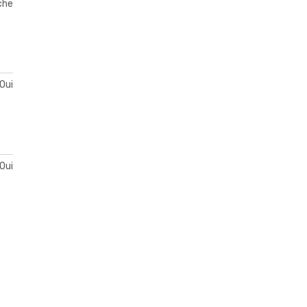
che
Oui
Oui