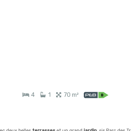
4
1
70 m²
vec deux belles
terrasses
et un grand
jardin
, sis Parc des Tr