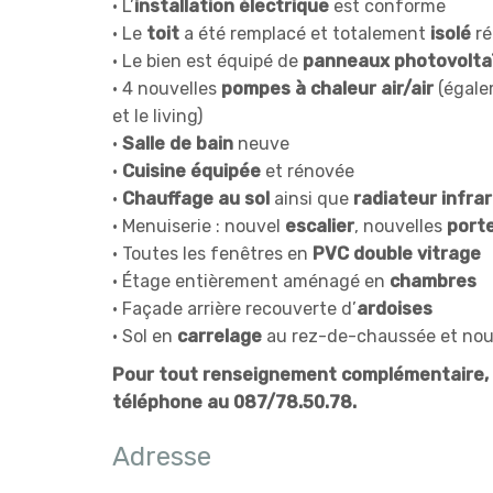
• L’
installation électrique
est conforme
• Le
toit
a été remplacé et totalement
isolé
r
• Le bien est équipé de
panneaux photovolta
• 4 nouvelles
pompes à chaleur air/air
(égale
et le living)
•
Salle de bain
neuve
•
Cuisine équipée
et rénovée
•
Chauffage au sol
ainsi que
radiateur infra
• Menuiserie : nouvel
escalier
, nouvelles
port
• Toutes les fenêtres en
PVC double vitrage
• Étage entièrement aménagé en
chambres
• Façade arrière recouverte d’
ardoises
• Sol en
carrelage
au rez-de-chaussée et no
Pour tout renseignement complémentaire, v
téléphone au 087/78.50.78.
Adresse