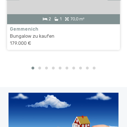
2
1
70,0 m²
Gemmenich
Bungalow zu kaufen
179.000 €