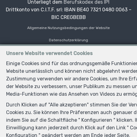
Unterliegt dem
Berufskodex des IPI
Drittkonto von C.I.T.F. srl: IBAN BE40 7321 0480 0063 –
BIC CREGBEBB
Allgemeine Nutzungsbedingungen der Website
Datenschutzerklärung
Cookie-Konfiguration
Unsere Website verwendet Cookies
Einige Cookies sind für das ordnungsgemäße Funktionie
POWERED BY
WHISE
DESIGNED AND DEVELOPED BY
Website unerlässlich und können nicht abgelehnt werden.
WEBULOUS.IMMO
Zustimmung verwenden wir andere Cookies, um Ihre Erf
der Website zu verbessern, unser Publikum zu messen un
Media-Funktionen wie das Ansehen von Videos zu ermög
Durch Klicken auf "Alle akzeptieren" stimmen Sie der Ve
Cookies zu. Sie können Ihre Präferenzen auch genauer de
indem Sie auf die Schaltfläche " Konfigurieren " klicken. 
Einwilligung kann jederzeit durch Klick auf den Link " Co
Konfiguration " geändert werden am Ende jeder Seite.