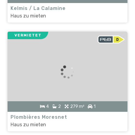
Kelmis / La Calamine
Haus zu mieten
VERMIETET
4
2
279 m²
1
Plombières Moresnet
Haus zu mieten