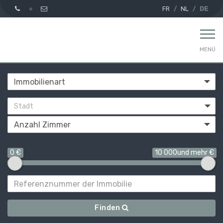
FR
NL
DE
MENÜ
Stadt
0 €
10 000und mehr €
Finden