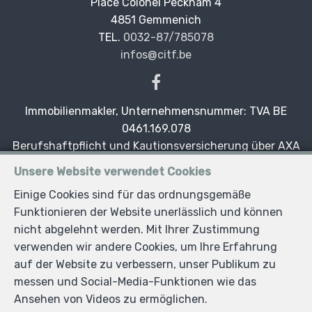
Place Colonel Peckham 4
—
4851 Gemmenich
—
TEL.
0032-87/785078
infos@citf.be
—
Immobilienmakler, Unternehmensnummer: TVA BE
0461.169.078
Berufshaftpflicht und Kautionsversicherung über AXA
Belgium SA, Thronplatz 1, 1000 Brüssel - Police Nr.
Unsere Website verwendet Cookies
730.390.160. Der Versicherungsschutz gilt für
Einige Cookies sind für das ordnungsgemäße
Tätigkeiten, die in Belgien ausgeübt werden.
Funktionieren der Website unerlässlich und können
Xhardez Alain und Magali – Immobilienexperten
nicht abgelehnt werden. Mit Ihrer Zustimmung
Magali Xhardez zugelassene Immobilienmaklerin und
verwenden wir andere Cookies, um Ihre Erfahrung
Immobilienverwalterin I.P.I in Belgien Nr. 502 946
auf der Website zu verbessern, unser Publikum zu
Alain Xhardez zugelassenen Immobilienmakler I.P.I. in
messen und Social-Media-Funktionen wie das
Belgien Nr. 105 066 und zugelassen durch die Kammer
Ansehen von Videos zu ermöglichen.
der Immobilienexperten in Belgien (CIBEX) Nr. 2013