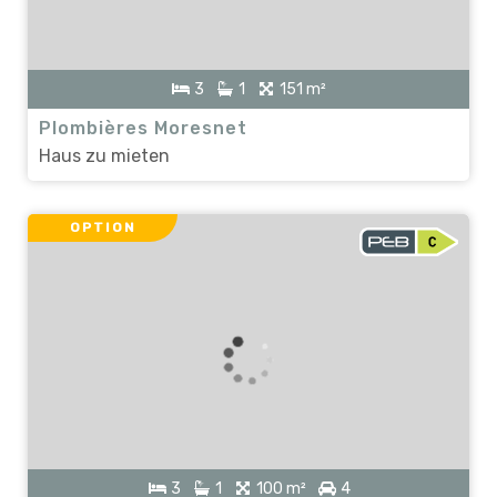
3
1
151 m²
Plombières Moresnet
Haus zu mieten
OPTION
3
1
100 m²
4