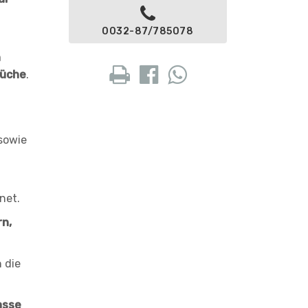
0032-87/785078
n
Küche
.
sowie
net.
n,
 die
asse