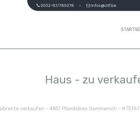
0032-87/785078
infos@citf.be
STARTSE
Haus - zu verkau