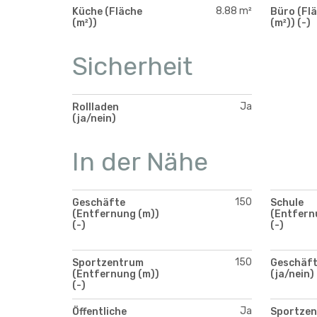
8.88 m²
Küche (Fläche
Büro (Fl
(m²))
(m²)) (-)
Sicherheit
Ja
Rollladen
(ja/nein)
In der Nähe
150
Geschäfte
Schule
(Entfernung (m))
(Entfern
(-)
(-)
150
Sportzentrum
Geschäf
(Entfernung (m))
(ja/nein)
(-)
Ja
Öffentliche
Sportze