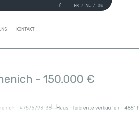
FR
NL
DE
UNS
KONTAKT
menich
-
150.000 €