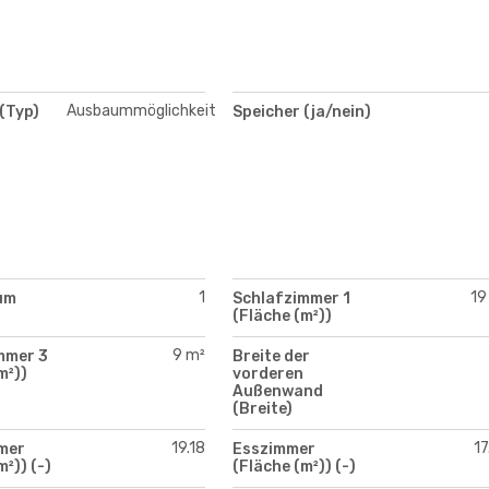
Ausbaummöglichkeit
(Typ)
Speicher (ja/nein)
1
19
um
Schlafzimmer 1
(Fläche (m²))
9 m²
mmer 3
Breite der
m²))
vorderen
Außenwand
(Breite)
19.18
17
mer
Esszimmer
²)) (-)
(Fläche (m²)) (-)