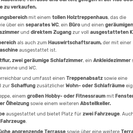
e zu verkaufen.
angsbereich
mit einem
tollen Holztreppenhaus
, das die
ie über ein
separates WC
, ein
Büro
und einen
geräumige
sszimmer
und
direktem Zugang
zur voll
ausgestatteten 
ereich
als auch zum
Hauswirtschaftsraum,
der mit einer
aschine
ausgestattet ist.
flur,
zwei geräumige Schlafzimmer
, ein
Ankleidezimmer
dewanne und WC.
rreichbar und umfasst einen
Treppenabsatz
sowie eine
l zur
Schaffung
zusätzlicher
Wohn- oder Schlafräume
eig
eppe, einem
großen Hobby- oder Fitnessraum
mit
Fenster
er Ölheizung
sowie einem weiteren
Abstellkeller.
be
ausgestattet und bietet Platz für
zwei Fahrzeuge
. Auch
 Fahrzeuge
.
üche
angrenzende Terrasse
sowie über eine weitere
Terr