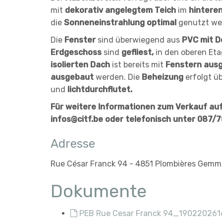
mit
dekorativ angelegtem Teich
im
hinteren
die
Sonneneinstrahlung optimal
genutzt we
Die
Fenster
sind überwiegend aus
PVC mit D
Erdgeschoss
sind
gefliest,
in den oberen Et
isolierten Dach
ist bereits mit
Fenstern aus
ausgebaut
werden. Die
Beheizung
erfolgt ü
und
lichtdurchflutet.
Für weitere Informationen zum Verkauf auf
infos@citf.be oder telefonisch unter 087/7
Adresse
Rue César Franck 94 - 4851 Plombières Gemm
Dokumente
PEB Rue Cesar Franck 94_190220261