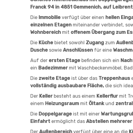
Franck 94 in 4851 Gemmenich, auf Leibrent
Die
Immobilie
verfügt über einen
hellen Eing
einzelnen Etagen
miteinander verbindet, sow
Wohnbereich
mit
offenem Übergang zum E
Die
Küche
bietet sowohl
Zugang
zum
Außenb
Dusche
sowie
Anschlüssen
für eine
Waschm
Auf der
ersten Etage
befinden sich ein
Nacht
ein
Badezimmer
mit Waschbeckenmöbel, Ba
Die
zweite Etage
ist über das
Treppenhaus
e
vollständig ausbaubare Fläche,
die sich idea
Der
Keller
besteht aus einem
Kellerflur
mit Tr
einem
Heizungsraum
mit
Öltank
und
zentral
Die
Doppelgarage
ist mit einer
Wartungsgru
Einfahrt
ermöglicht das
Abstellen
mehrerer
Der
Außenbereich
verfügt über eine an die
K