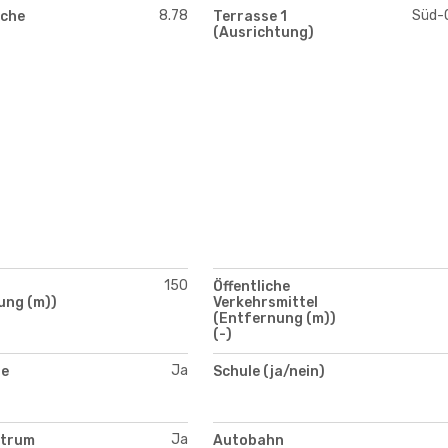
8.78
Süd-
äche
Terrasse 1
(Ausrichtung)
150
Öffentliche
ung (m))
Verkehrsmittel
(Entfernung (m))
(-)
Ja
te
Schule (ja/nein)
Ja
ntrum
Autobahn