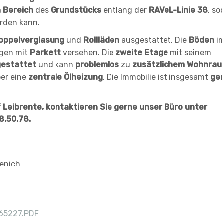
 Bereich
des
Grundstücks
entlang der
RAVeL-Linie 38
, s
rden kann.
oppelverglasung
und
Rollläden
ausgestattet. Die
Böden
i
agen mit
Parkett
versehen. Die
zweite Etage
mit seinem
gestattet
und kann
problemlos
zu
zusätzlichem Wohnra
ber eine
zentrale Ölheizung
. Die Immobilie ist insgesamt
ge
 Leibrente, kontaktieren Sie gerne unser Büro unter
8.50.78.
enich
65227.PDF