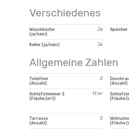
Verschiedenes
Ja
Waschküche
Speicher 
(ja/nein)
Ja
Keller (ja/nein)
Allgemeine Zahlen
2
Toiletten
Duschra
(Anzahl)
(Anzahl)
17 m²
Schlafzimmmer 2
Schlafzi
(Fläche (m²))
(Fläche (
2
Terrasse
Wohnzim
(Anzahl)
(Fläche (m