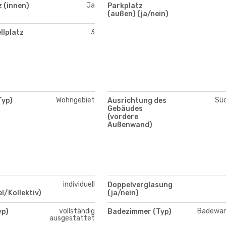
Ja
 (innen)
Parkplatz
(außen) (ja/nein)
3
llplatz
Wohngebiet
Sü
Typ)
Ausrichtung des
Gebäudes
(vordere
Außenwand)
individuell
Doppelverglasung
el/Kollektiv)
(ja/nein)
vollständig
Badewa
yp)
Badezimmer (Typ)
ausgestattet