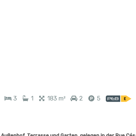
3
1
183 m²
2
5
Außenhof, Terrasse und Garten, gelegen in der Rue Cés