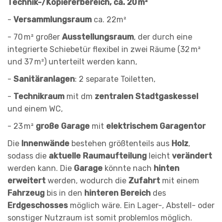
Technik-/Kopiererbereich, ca. 20 m²
-
Versammlungsraum
ca. 22m²
- 70 m² großer
Ausstellungsraum
, der durch eine
integrierte Schiebetür flexibel in zwei Räume (32 m²
und 37 m²) unterteilt werden kann,
-
Sanitäranlagen
: 2 separate Toiletten,
-
Technikraum
mit dm
zentralen Stadtgaskessel
und einem WC,
- 23 m²
große Garage
mit
elektrischem Garagentor
Die
Innenwände
bestehen größtenteils aus
Holz
,
sodass die
aktuelle Raumaufteilung
leicht
verändert
werden kann. Die
Garage
könnte nach
hinten
erweitert
werden, wodurch die
Zufahrt
mit einem
Fahrzeug
bis in den
hinteren Bereich
des
Erdgeschosses
möglich wäre. Ein Lager-, Abstell- oder
sonstiger Nutzraum ist somit problemlos möglich.