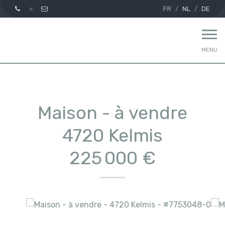
FR
NL
DE
MENU
Maison - à vendre
4720 Kelmis
225 000 €