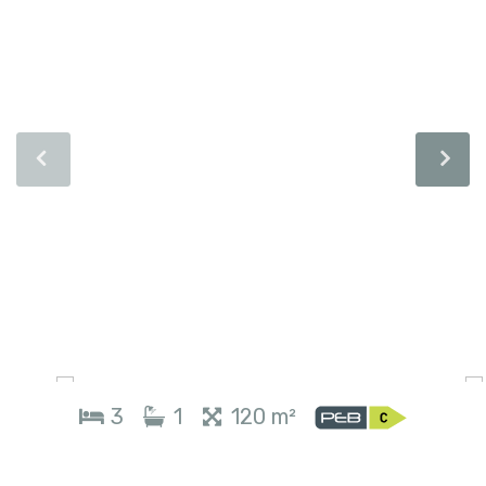
3
1
120 m²