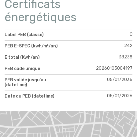
Certificats
énergétiques
C
Label PEB (classe)
242
PEB E-SPEC (kwh/m²/an)
38238
E total (Kwh/an)
20260105004197
PEB code unique
05/01/2036
PEB valide jusqu'au
(datetime)
05/01/2026
Date du PEB (datetime)