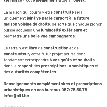
terrain
se trouve
idéalement
situé à
l'ouest.
La maison qui pourra y être
construite
sera
uniquement
jointive par le carport à la future
maison voisine de droite
, de sorte que chaque pignon
puisse accueillir une
luminosité extérieure
et
permettre une
belle vue campagnarde
.
Le terrain est
libre
de
construction
et de
constructeur,
votre futur projet pourra donc
totalement correspondre à
vos goûts et souhaits
dans le
respect
des
prescriptions urbanistiques
et
des
autorités compétentes
.
Renseignements complémentaires et prescriptions
urbanistiques en nos bureaux 087/78.50.78 –
infos@citf.be