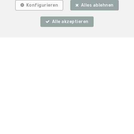
Konfigurieren
Alles ablehnen
Alle akzeptieren
C.I.T.F. srl
Place Colonel Peckham 4
—
4851 Gemmenich
—
TEL.
0032-87/785078
infos@citf.be
—
Immobilienmakler, Unternehmensnummer: TVA BE
0461.169.078
Berufshaftpflicht und Kautionsversicherung über AXA
Belgium SA, Thronplatz 1, 1000 Brüssel - Police Nr.
730.390.160. Der Versicherungsschutz gilt für
Tätigkeiten, die in Belgien ausgeübt werden.