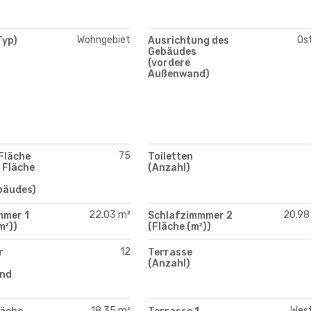
Wohngebiet
Os
Typ)
Ausrichtung des
Gebäudes
(vordere
Außenwand)
75
Fläche
Toiletten
 Fläche
(Anzahl)
bäudes)
22.03 m²
20.98
mmer 1
Schlafzimmmer 2
m²))
(Fläche (m²))
12
r
Terrasse
(Anzahl)
nd
18.35 m²
Wes