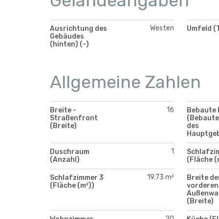
Geländeangaben
Westen
Ausrichtung des
Umfeld (
Gebäudes
(hinten) (-)
Allgemeine Zahlen
16
Breite -
Bebaute 
Straßenfront
(Bebaute
(Breite)
des
Hauptge
1
Duschraum
Schlafzi
(Anzahl)
(Fläche (
19.73 m²
Schlafzimmer 3
Breite de
(Fläche (m²))
vorderen
Außenwa
(Breite)
20