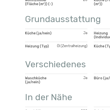
Wohnzimmer
Küche (F
(Fläche (m²)) (-)
(m²))
Grundausstattung
Ja
Küche (ja/nein)
Heizung
(Individu
Öl (Zentralheizung)
Heizung (Typ)
Küche (T
Verschiedenes
Ja
Waschküche
Büro (ja/
(ja/nein)
In der Nähe