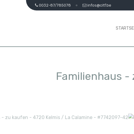
0032-87/785078
infos@citf.be
STARTSE
Familienhaus -