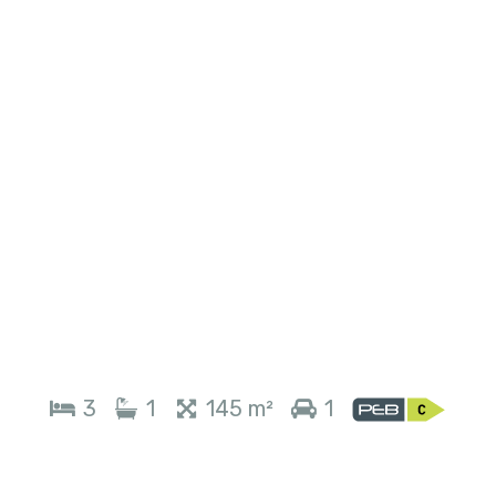
3
1
145 m²
1