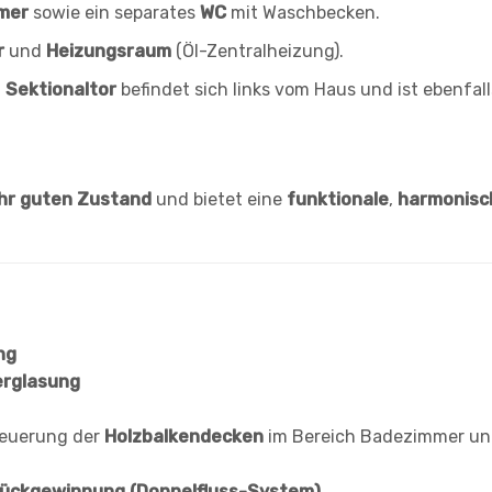
mer
sowie ein separates
WC
mit Waschbecken.
r
und
Heizungsraum
(Öl-Zentralheizung).
m
Sektionaltor
befindet sich links vom Haus und ist ebenfall
hr guten Zustand
und bietet eine
funktionale
,
harmonisc
ng
erglasung
euerung der
Holzbalkendecken
im Bereich Badezimmer un
ückgewinnung (Doppelfluss-System)