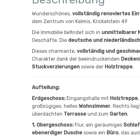
Wunderschönes,
vollständig renoviertes Ei
dem Zentrum von Kelmis, Krickelstein 49
Die Immobilie befindet sich in
unmittelbarer N
Geschäfte. Die
deutsche und niederländisc
Dieses charmante,
vollständig und geschmac
Charakter dank der beeindruckenden
Decken
Stuckverzierungen
sowie der
Holztreppe
.
Aufteilung:
Erdgeschoss:
Eingangshalle mit
Holztreppe
großzügiges, helles
Wohnzimmer
. Rechts lie
überdachten
Terrasse
und zum
Garten
.
1. Obergeschoss:
Flur, ein geräumiges
Schla
ebenerdiger Dusche
sowie ein
Büro
, das auc