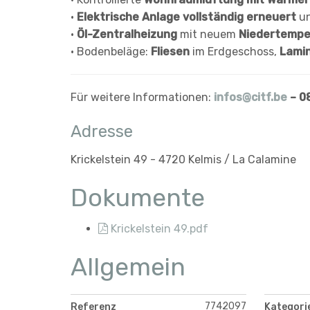
•
Elektrische Anlage vollständig erneuert
un
•
Öl-Zentralheizung
mit neuem
Niedertempe
• Bodenbeläge:
Fliesen
im Erdgeschoss,
Lami
Für weitere Informationen:
infos@citf.be
– 0
Adresse
Krickelstein 49 - 4720 Kelmis / La Calamine
Dokumente
Krickelstein 49.pdf
Allgemein
7742097
Referenz
Kategori