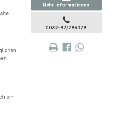
Mehr Informationen
nahe
0032-87/785078
d
glichen
chen
ich ein