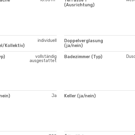
läche
Terrasse 1
(Ausrichtung)
individuell
Doppelverglasung
el/Kollektiv)
(ja/nein)
vollständig
Dus
yp)
Badezimmer (Typ)
ausgestattet
Ja
nein)
Keller (ja/nein)