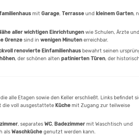
nfamilienhaus
mit
Garage
,
Terrasse
und
kleinem Garten
, 
ähe aller wichtigen Einrichtungen
wie Schulen, Ärzte un
he Grenze
sind in
wenigen Minuten
erreichbar.
kvoll renovierte Einfamilienhaus
bewahrt seinen ursprün
höhen
, der schönen alten
patinierten Türen
, der historis
, die alle Etagen sowie den Keller erschließt. Links befindet s
gt die voll ausgestattete
Küche
mit Zugang zur teilweise
fzimmer
, separates
WC
,
Badezimmer
mit Waschtisch und
h als
Waschküche
genutzt werden kann.