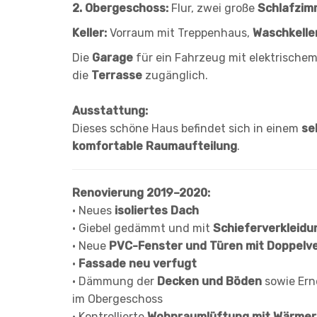
2. Obergeschoss:
Flur, zwei große
Schlafzim
Keller:
Vorraum mit Treppenhaus,
Waschkelle
Die
Garage
für ein Fahrzeug mit elektrische
die
Terrasse
zugänglich.
Ausstattung:
Dieses schöne Haus befindet sich in einem
se
komfortable Raumaufteilung
.
Renovierung 2019–2020:
• Neues
isoliertes Dach
• Giebel gedämmt und mit
Schieferverkleidu
• Neue
PVC-Fenster und Türen mit Doppelv
•
Fassade neu verfugt
• Dämmung der
Decken und Böden
sowie Ern
im Obergeschoss
• Kontrollierte
Wohnraumlüftung mit Wärmer