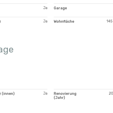
Ja
Garage
Ja
145
z
Wohnfläche
age
Ja
2
 (innen)
Renovierung
(Jahr)