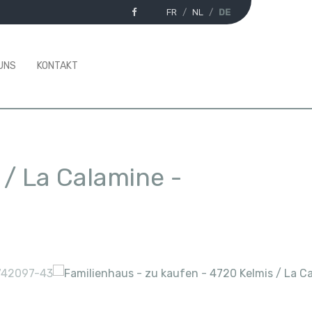
FR
NL
DE
UNS
KONTAKT
 / La Calamine
-