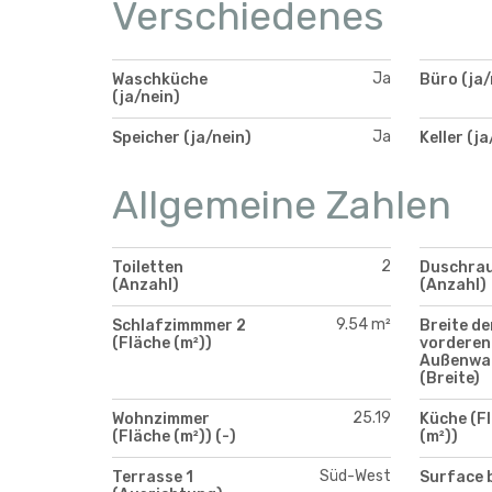
Verschiedenes
Ja
Waschküche
Büro (ja/
(ja/nein)
Ja
Speicher (ja/nein)
Keller (ja
Allgemeine Zahlen
2
Toiletten
Duschra
(Anzahl)
(Anzahl)
9.54 m²
Schlafzimmmer 2
Breite de
(Fläche (m²))
vorderen
Außenwa
(Breite)
25.19
Wohnzimmer
Küche (F
(Fläche (m²)) (-)
(m²))
Süd-West
Terrasse 1
Surface 