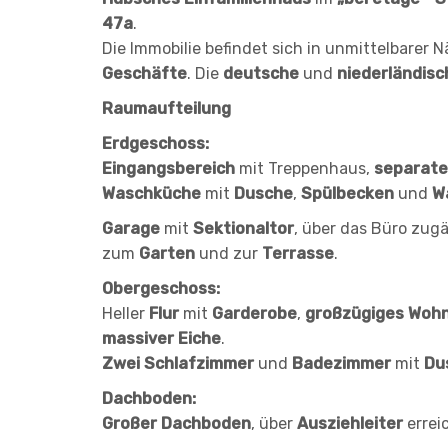
47a
.
Die Immobilie befindet sich in unmittelbarer N
Geschäfte
. Die
deutsche
und
niederländis
Raumaufteilung
Erdgeschoss:
Eingangsbereich
mit Treppenhaus,
separate
Waschküche
mit
Dusche
,
Spülbecken
und
W
Garage
mit
Sektionaltor
, über das Büro zug
zum
Garten
und zur
Terrasse
.
Obergeschoss:
Heller
Flur
mit
Garderobe
,
großzügiges Woh
massiver Eiche
.
Zwei Schlafzimmer
und
Badezimmer
mit
Du
Dachboden:
Großer Dachboden
, über
Ausziehleiter
errei