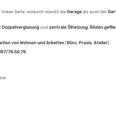
 linken Seite, wodurch sowohl die
Garage
als auch der
Gar
t Doppelverglasung
und
zentrale Ölheizung
.
Böden geflie
ation von Wohnen und Arbeiten
(
Büro
,
Praxis
,
Atelier
).
087/78.50.78
ine