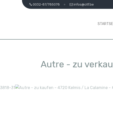
0032-87/785078
infos@citf.be
STARTSE
Autre - zu verka