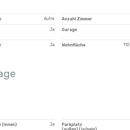
Autre
e
Anzahl Zimmer
Ja
Garage
Ja
110
z
Wohnfläche
age
Ja
 (innen)
Parkplatz
(außen) (ja/nein)