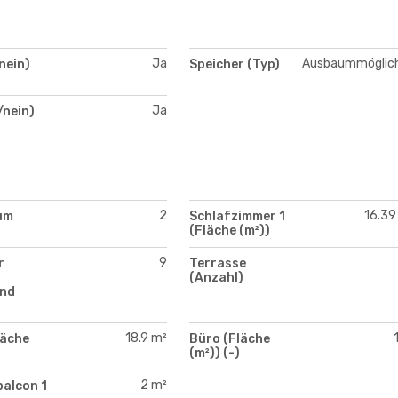
Ja
Ausbaummöglich
nein)
Speicher (Typ)
Ja
/nein)
2
16.39
um
Schlafzimmer 1
(Fläche (m²))
9
r
Terrasse
(Anzahl)
nd
18.9 m²
läche
Büro (Fläche
(m²)) (-)
2 m²
balcon 1