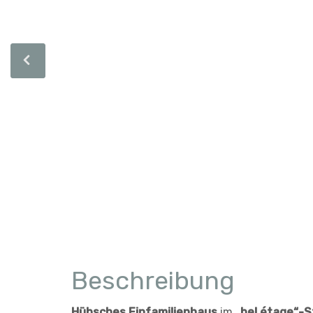
Beschreibung
Hübsches Einfamilienhaus
im
„bel étage“-St