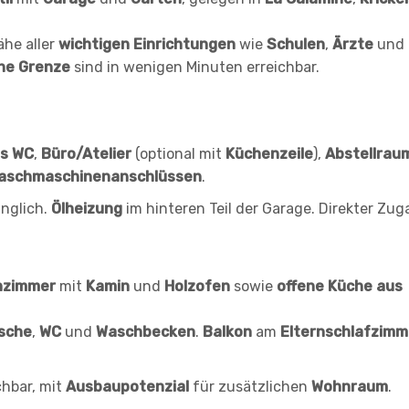
ähe aller
wichtigen Einrichtungen
wie
Schulen
,
Ärzte
und
che Grenze
sind in wenigen Minuten erreichbar.
s WC
,
Büro/Atelier
(optional mit
Küchenzeile
),
Abstellrau
aschmaschinenanschlüssen
.
änglich.
Ölheizung
im hinteren Teil der Garage. Direkter Zu
nzimmer
mit
Kamin
und
Holzofen
sowie
offene Küche aus
sche
,
WC
und
Waschbecken
.
Balkon
am
Elternschlafzimm
chbar, mit
Ausbaupotenzial
für zusätzlichen
Wohnraum
.