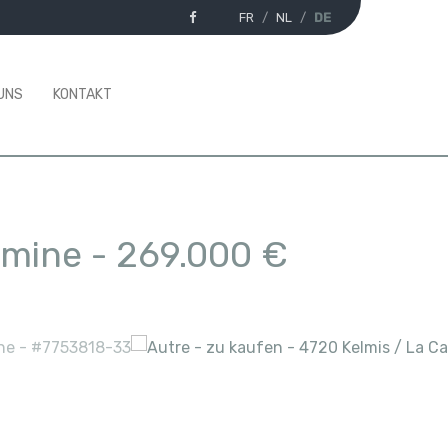
FR
NL
DE
UNS
KONTAKT
amine
-
269.000 €