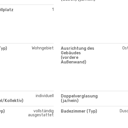
1
llplatz
Wohngebiet
Os
Typ)
Ausrichtung des
Gebäudes
(vordere
Außenwand)
individuell
Doppelverglasung
el/Kollektiv)
(ja/nein)
vollständig
Dus
yp)
Badezimmer (Typ)
ausgestattet