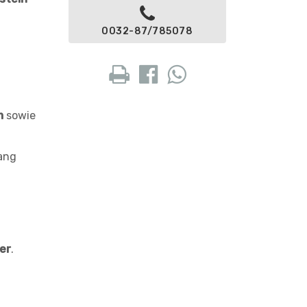
0032-87/785078
m
sowie
gang
er
.