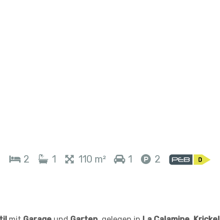
2
1
110 m²
1
2
il
mit
Garage
und
Garten
, gelegen in
La Calamine
,
Kricke