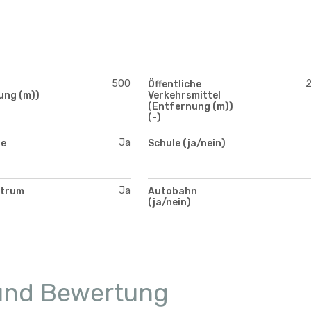
500
Öffentliche
ung (m))
Verkehrsmittel
(Entfernung (m))
(-)
Ja
te
Schule (ja/nein)
Ja
ntrum
Autobahn
(ja/nein)
 und Bewertung