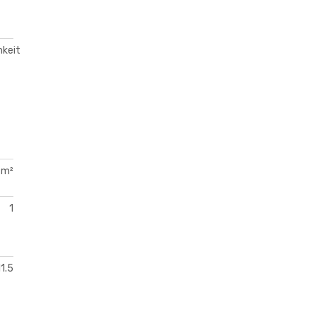
keit
 m²
1
11.5