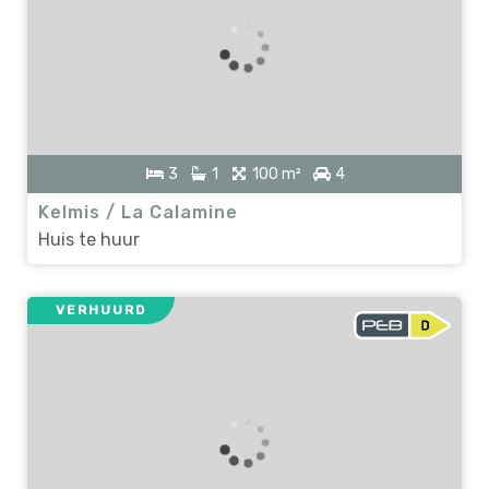
3
1
100 m²
4
Kelmis / La Calamine
Huis te huur
VERHUURD