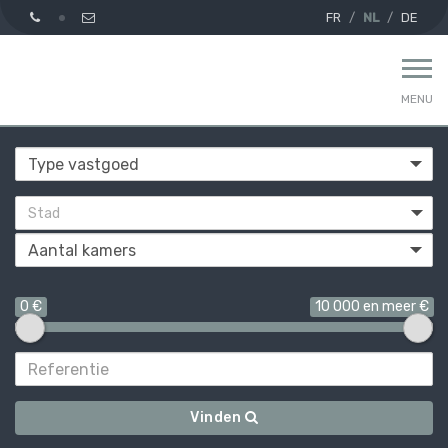
FR
NL
DE
MENU
Stad
0 €
10 000 en meer €
Vinden