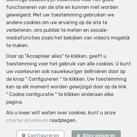
Xhardez Alain en Magali - Vastgoeddeskundigen
functioneren van de site en kunnen niet worden
Magali Xhardez erkend vastgoedmakelaar, bemiddelaar,
geweigerd. Met uw toestemming gebruiken we
syndicus en beheerder door het BIV, nr. 507242,
andere cookies om uw ervaring op de site te
erkenning verkregen in België
verbeteren, ons publiek te meten en sociale-
Alain Xhardez erkand als vemiddeld vastgoedmakelaar
mediafuncties zoals het bekijken van video's mogelijk
BIV in België nr. 105 066 en erkand door de Kamer van
te maken.
Vastgoeddeskundigen van België (CIBEX) nr. 2013
Door op "Accepteer alles" te klikken, geeft u
Verantwoordelijke anti-witwasbeleid: Alain Xhardez
toestemming voor het gebruik van alle cookies. U kunt
Toezichthoudende autoriteit: Beroepsinstituut van
uw voorkeuren ook nauwkeuriger definiëren door op
Vastgoedmakelaars (BIV), Luxemburgstraat 16B in 1000
de knop " Configureren " te klikken. Uw toestemming
Brussel, +32 2 505 38 50, info@biv.be.
kan op elk moment worden gewijzigd door op de link
Onderworpen aan de
deontologische code
van het BIV
" Cookie configuratie " te klikken onderaan elke
derdenrekening van Citf srl : IBAN BE40 7321 0480
pagina.
0063 - BIC CREGBEBB
Als u meer wilt weten over cookies, kunt u onze
Algemene gebruiksvoorwaarden van de website
charter privéleven
raadplegen.
Charter privéleven
Configureren
Alles weigeren