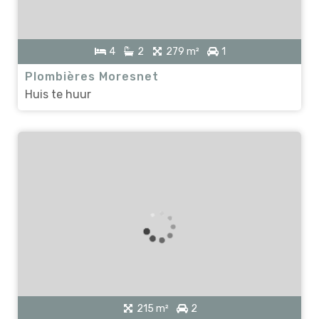
4
2
279 m²
1
Plombières Moresnet
Huis te huur
215 m²
2