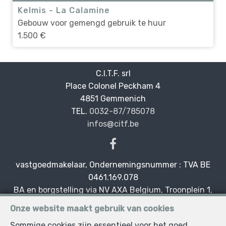
Kelmis - La Calamine
Gebouw voor gemengd gebruik te huur
1.500 €
C.I.T.F. srl
Place Colonel Peckham 4
—
4851 Gemmenich
—
TEL.
0032-87/785078
infos@citf.be
—
vastgoedmakelaar, Ondernemingsnummer : TVA BE
0461.169.078
BA en borgstelling via NV AXA Belgium, Troonplein 1,
1000 Brussel (polisnr. 730.390.160) Dekking geldt voor
Onze website maakt gebruik van cookies
activiteiten die in België worden uitgevoerd
Sommige cookies zijn essentieel voor het goed