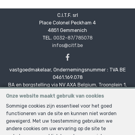
C.I.T.F. srl
Place Colonel Peckham 4
—
4851 Gemmenich
—
TEL.
0032-87/785078
infos@citf.be
—
vastgoedmakelaar, Ondernemingsnummer : TVA BE
0461.169.078
BA en borgstelling via NV AXA Belgium, Troonplein 1,
1000 Brussel (polisnr. 730.390.160) Dekking geldt voor
Onze website maakt gebruik van cookies
activiteiten die in België worden uitgevoerd
Sommige cookies zijn essentieel voor het goed
Xhardez Alain en Magali - Vastgoeddeskundigen
functioneren van de site en kunnen niet worden
Magali Xhardez erkend vastgoedmakelaar, bemiddelaar,
geweigerd. Met uw toestemming gebruiken we
syndicus en beheerder door het BIV, nr. 507242,
andere cookies om uw ervaring op de site te
erkenning verkregen in België