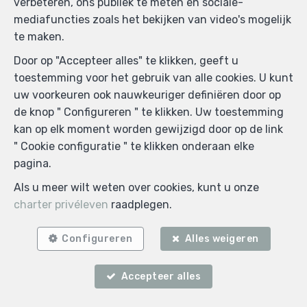
verbeteren, ons publiek te meten en sociale-
Alain Xhardez erkand als vemiddeld vastgoedmakelaar
mediafuncties zoals het bekijken van video's mogelijk
BIV in België nr. 105 066 en erkand door de Kamer van
te maken.
Vastgoeddeskundigen van België (CIBEX) nr. 2013
Door op "Accepteer alles" te klikken, geeft u
Verantwoordelijke anti-witwasbeleid: Alain Xhardez
toestemming voor het gebruik van alle cookies. U kunt
Toezichthoudende autoriteit: Beroepsinstituut van
uw voorkeuren ook nauwkeuriger definiëren door op
Vastgoedmakelaars (BIV), Luxemburgstraat 16B in 1000
de knop " Configureren " te klikken. Uw toestemming
Brussel, +32 2 505 38 50, info@biv.be.
kan op elk moment worden gewijzigd door op de link
Onderworpen aan de
deontologische code
van het BIV
" Cookie configuratie " te klikken onderaan elke
derdenrekening van Citf srl : IBAN BE40 7321 0480
pagina.
0063 - BIC CREGBEBB
Als u meer wilt weten over cookies, kunt u onze
Algemene gebruiksvoorwaarden van de website
charter privéleven
raadplegen.
Charter privéleven
Configureren
Alles weigeren
Cookie configuratie
Accepteer alles
POWERED BY
WHISE
DESIGNED AND DEVELOPED BY
WEBULOUS.IMMO