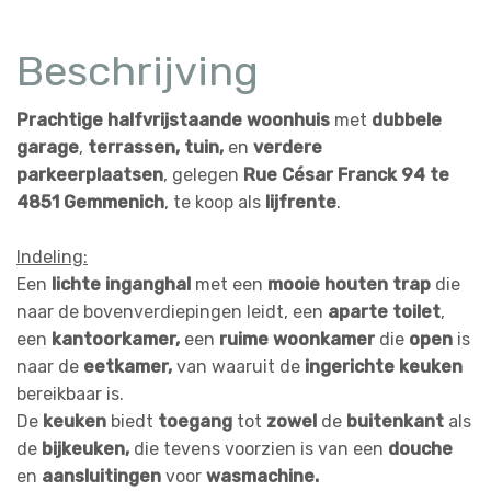
Beschrijving
Prachtige halfvrijstaande woonhuis
met
dubbele
garage
,
terrassen, tuin,
en
verdere
parkeerplaatsen
, gelegen
Rue César Franck 94 te
4851 Gemmenich
, te koop als
lijfrente
.
Indeling:
Een
lichte inganghal
met een
mooie houten trap
die
naar de bovenverdiepingen leidt, een
aparte toilet
,
een
kantoorkamer,
een
ruime woonkamer
die
open
is
naar de
eetkamer,
van waaruit de
ingerichte keuken
bereikbaar is.
De
keuken
biedt
toegang
tot
zowel
de
buitenkant
als
de
bijkeuken,
die tevens voorzien is van een
douche
en
aansluitingen
voor
wasmachine.