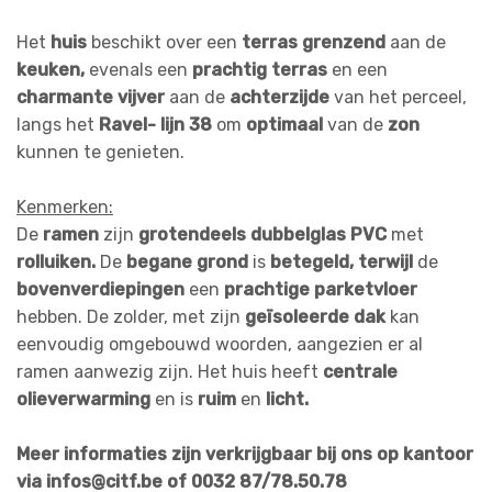
Het
huis
beschikt over een
terras grenzend
aan de
keuken,
evenals een
prachtig terras
en een
charmante vijver
aan de
achterzijde
van het perceel,
langs het
Ravel-
lijn 38
om
optimaal
van de
zon
kunnen te genieten.
Kenmerken:
De
ramen
zijn
grotendeels dubbelglas PVC
met
rolluiken.
De
begane grond
is
betegeld, terwijl
de
bovenverdiepingen
een
prachtige parketvloer
hebben. De zolder, met zijn
geïsoleerde dak
kan
eenvoudig omgebouwd woorden, aangezien er al
ramen aanwezig zijn. Het huis heeft
centrale
olieverwarming
en is
ruim
en
licht.
Meer informaties zijn verkrijgbaar bij ons op kantoor
via infos@citf.be of 0032 87/78.50.78