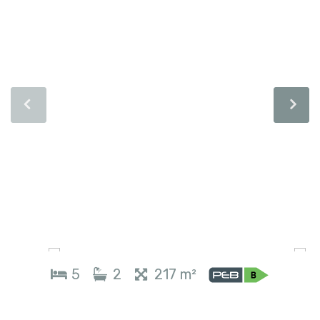
5
2
217 m²