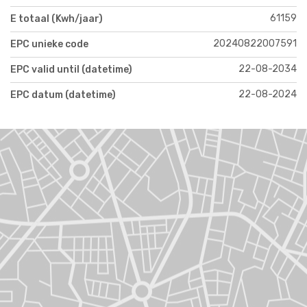
61159
E totaal (Kwh/jaar)
20240822007591
EPC unieke code
22-08-2034
EPC valid until (datetime)
22-08-2024
EPC datum (datetime)