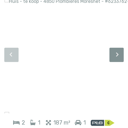
2
1
187 m²
1