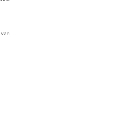
e
l
t van