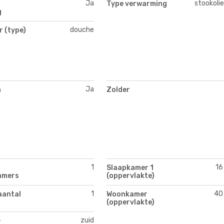
Ja
stookolie
Type verwarming
g
douche
 (type)
Ja
n
Zolder
1
16
Slaapkamer 1
amers
(oppervlakte)
1
40
aantal
Woonkamer
(oppervlakte)
zuid
-