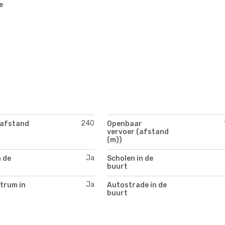
e
240
(afstand
Openbaar
vervoer (afstand
(m))
Ja
n de
Scholen in de
buurt
Ja
trum in
Autostrade in de
buurt