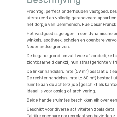
Prachtig, perfect onderhouden vastgoed, bes
uitstekend en volledig gerenoveerd apparteme
het dorpje van Gemmenich, Rue César Franck 
Het vastgoed is gelegen in een dynamische en
winkels, apotheek, scholen en openbare vervo
Nederlandse grenzen.
De begane grond omvat twee afzonderlijke ha
zichtbaarheid dankzij hun straatgerichte vitr
De linker handelsruimte (59 m²) bestaat uit 
De rechter handelsruimte (± 60 m²) bestaat u
ruimte aan de achterzijde (geschikt als kanto
ideaal is voor opslag of archivering.
Beide handelsruimtes beschikken elk over een 
Geschikt voor diverse activiteiten zoals detai
Talrijke openbare parkeerplaatsen bevinden z