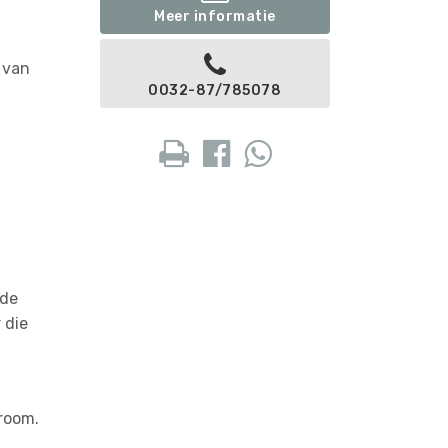
Meer informatie
 van
0032-87/785078
n
ede
 die
wroom.