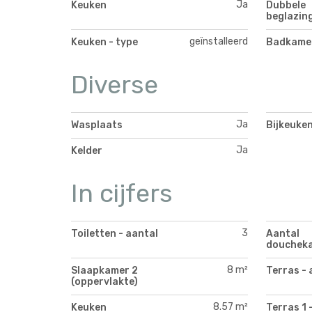
Ja
Keuken
Dubbele
beglazin
geïnstalleerd
Keuken - type
Badkamer
Diverse
Ja
Wasplaats
Bijkeuke
Ja
Kelder
In cijfers
3
Toiletten - aantal
Aantal
douchek
8 m²
Slaapkamer 2
Terras - 
(oppervlakte)
8.57 m²
Keuken
Terras 1 