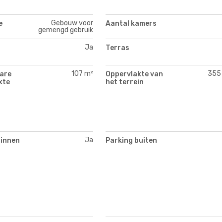
Gebouw voor
e
Aantal kamers
gemengd gebruik
Ja
Terras
107 m²
355
are
Oppervlakte van
kte
het terrein
Ja
binnen
Parking buiten