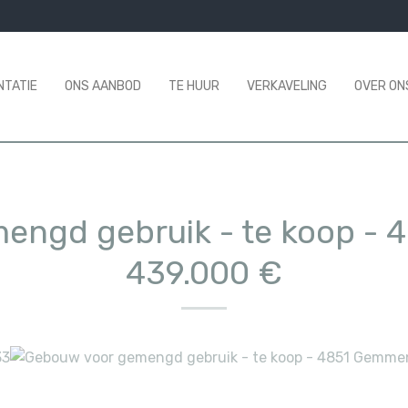
NTATIE
ONS AANBOD
TE HUUR
VERKAVELING
OVER ON
engd gebruik - te koop
-
4
439.000 €