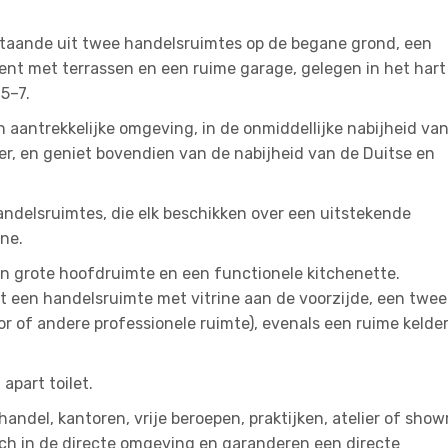
taande uit twee handelsruimtes op de begane grond, een
nt met terrassen en een ruime garage, gelegen in het hart
5–7.
 aantrekkelijke omgeving, in de onmiddellijke nabijheid va
er, en geniet bovendien van de nabijheid van de Duitse en
ndelsruimtes, die elk beschikken over een uitstekende
ine.
een grote hoofdruimte en een functionele kitchenette.
it een handelsruimte met vitrine aan de voorzijde, een twe
or of andere professionele ruimte), evenals een ruime kelder
apart toilet.
lhandel, kantoren, vrije beroepen, praktijken, atelier of sho
ich in de directe omgeving en garanderen een directe