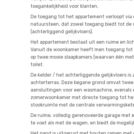
toegankelijkheid voor klanten.
De toegang tot het appartement verloopt via
natuursteen, dat zowel toegang biedt tot de 
(achterliggend gelijkvloers).
Het appartement bestaat uit een ruime en lic
Vanuit de woonkamer heeft men toegang tot he
op twee mooie slaapkamers (waarvan één met
toilet.
De kelder / het achterliggende gelijkvloers is
achterterras. Deze begane grond omvat twee
aansluitingen voor een wasmachine, evenals e
zomerwoonkamer met directe toegang tot het 
stookruimte met de centrale verwarmingsketel 
De ruime, volledig gerenoveerde garage met el
te voet als met de wagen, en biedt de mogelij
Het pand is uitgerust met houten ramen met d