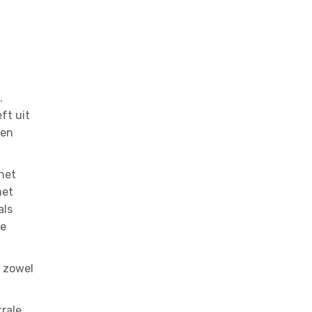
.
ft uit
 en
 het
met
als
de
, zowel
rale