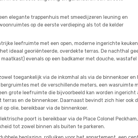
 een elegante trappenhuis met smeedijzeren leuning en
woonruimtes op de eerste verdieping als tot de kelder
htrijke leefruimte met een open, moderne ingerichte keuken
t ideaal georiënteerde, overdekte terras. De nachthal gee
 maatkast) evenals op een badkamer met douche, wastafel
 zowel toegankelijk via de inkomhal als via de binnenkoer en
 bergruimtes met de verschillende meters, een wasruimte 
en grote leefruimte die bijvoorbeeld kan worden ingericht 
terras en de binnenkoer. Daarnaast bevindt zich hier ook 
op olie, bereikbaar via de binnenkoer.
ektrische poort is bereikbaar via de Place Colonel Peckham
kheid tot zowel binnen als buiten te parkeren.
ubbele beglazing, rolluiken voor het appartement, een cent