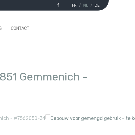
FR
NL
DE
S
CONTACT
851 Gemmenich
-