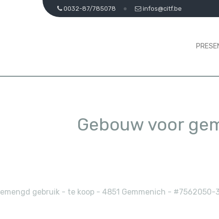
0032-87/785078
infos@citf.be
PRESE
Gebouw voor gem