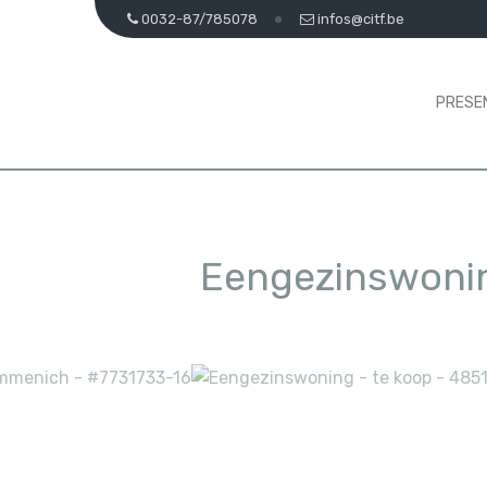
0032-87/785078
infos@citf.be
PRESE
Eengezinswonin