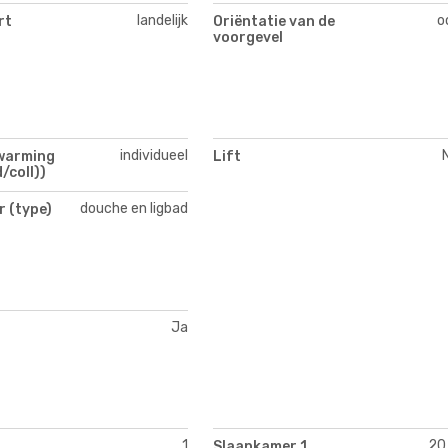
landelijk
o
rt
Oriëntatie van de
voorgevel
individueel
warming
Lift
/coll))
douche en ligbad
 (type)
Ja
1
20
Slaapkamer 1