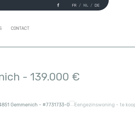
FR
NL
DE
S
CONTACT
nich
-
139.000 €