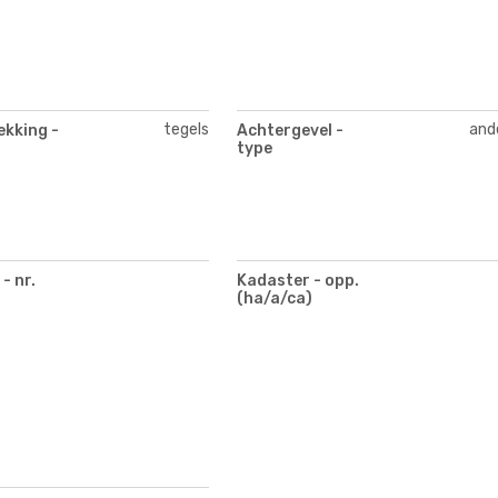
tegels
and
ekking -
Achtergevel -
type
- nr.
Kadaster - opp.
(ha/a/ca)