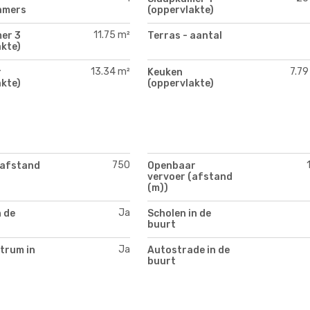
amers
(oppervlakte)
11.75 m²
er 3
Terras - aantal
kte)
13.34 m²
7.79
r
Keuken
kte)
(oppervlakte)
750
(afstand
Openbaar
vervoer (afstand
(m))
Ja
n de
Scholen in de
buurt
Ja
trum in
Autostrade in de
buurt