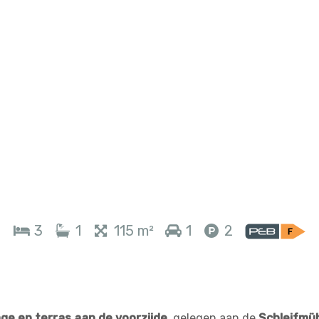
3
1
115 m²
1
2
ge en terras aan de voorzijde
, gelegen aan de
Schleifmüh