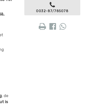
0032-87/785078
ië,
et
ng
g
, de
t is