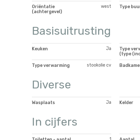
west
Oriëntatie
Type buu
(achtergevel)
Basisuitrusting
Ja
Keuken
Type ver
(type (ind
stookolie cv
Type verwarming
Badkamer
Diverse
Ja
Wasplaats
Kelder
In cijfers
1
Toiletten - aantal
Aantal