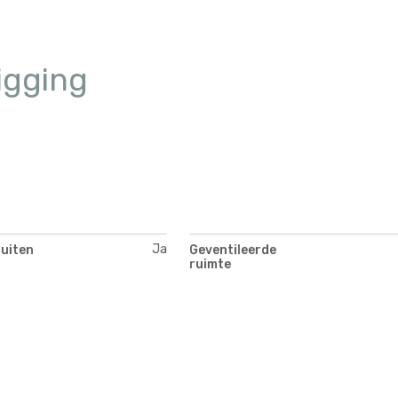
igging
Ja
buiten
Geventileerde
ruimte