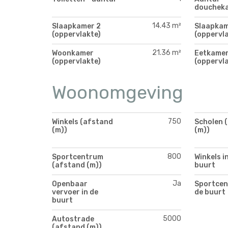
douchek
14.43 m²
Slaapkamer 2
Slaapkam
(oppervlakte)
(oppervla
21.36 m²
Woonkamer
Eetkame
(oppervlakte)
(oppervla
Woonomgeving
750
Winkels (afstand
Scholen 
(m))
(m))
800
Sportcentrum
Winkels i
(afstand (m))
buurt
Ja
Openbaar
Sportcen
vervoer in de
de buurt
buurt
5000
Autostrade
(afstand (m))