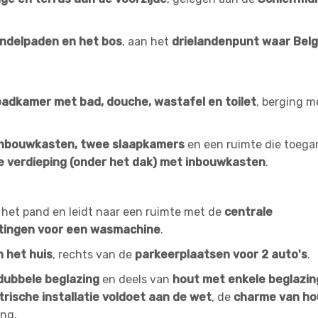
ndelpaden en het bos
, aan het
drielandenpunt waar Belg
adkamer met bad, douche, wastafel en toilet
, berging m
inbouwkasten, twee slaapkamers
en een ruimte die toega
 verdieping (onder het dak) met inbouwkasten
.
n het pand en leidt naar een ruimte met de
centrale
uitingen voor een wasmachine
.
n het huis
, rechts van de
parkeerplaatsen voor 2 auto's
.
dubbele beglazing
en deels van
hout met enkele beglazin
trische installatie voldoet aan de wet
, de
charme van hou
ng.