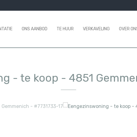
NTATIE
ONS AANBOD
TE HUUR
VERKAVELING
OVER ON
g - te koop
-
4851 Gemme