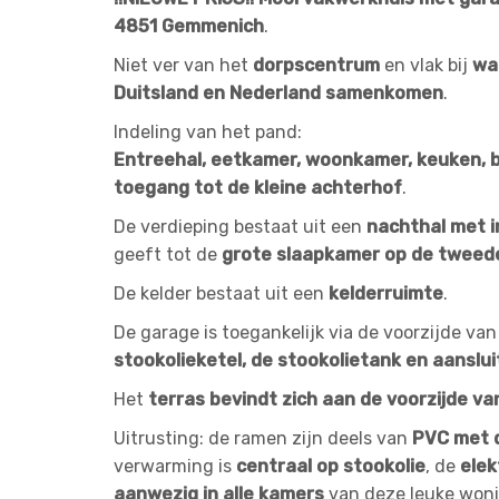
4851 Gemmenich
.
Niet ver van het
dorpscentrum
en vlak bij
wa
Duitsland en Nederland samenkomen
.
Indeling van het pand:
Entreehal, eetkamer, woonkamer, keuken, b
toegang tot de kleine achterhof
.
De verdieping bestaat uit een
nachthal met 
geeft tot de
grote slaapkamer op de tweede
De kelder bestaat uit een
kelderruimte
.
De garage is toegankelijk via de voorzijde va
stookolieketel, de stookolietank en aansl
Het
terras bevindt zich aan de voorzijde va
Uitrusting: de ramen zijn deels van
PVC met 
verwarming is
centraal op stookolie
, de
elek
aanwezig in alle kamers
van deze leuke woni