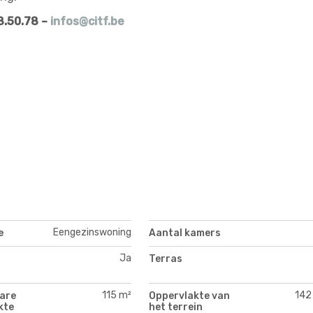
8.50.78 –
infos@citf.be
Eengezinswoning
e
Aantal kamers
Ja
Terras
115 m²
142
are
Oppervlakte van
kte
het terrein