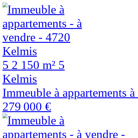
5
2
150 m²
5
Kelmis
Immeuble à appartements à
279 000 €