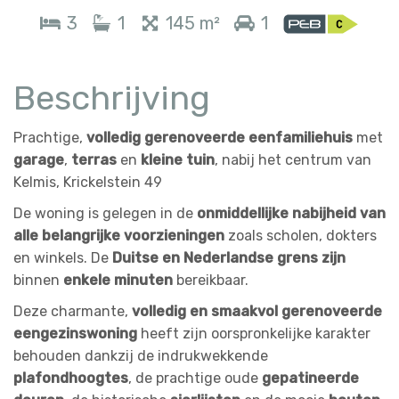
3
1
145 m²
1
Beschrijving
Prachtige,
volledig gerenoveerde eenfamiliehuis
met
garage
,
terras
en
kleine tuin
, nabij het centrum van
Kelmis, Krickelstein 49
De woning is gelegen in de
onmiddellijke nabijheid van
alle belangrijke voorzieningen
zoals scholen, dokters
en winkels. De
Duitse en Nederlandse grens zijn
binnen
enkele minuten
bereikbaar.
Deze charmante,
volledig en smaakvol gerenoveerde
eengezinswoning
heeft zijn oorspronkelijke karakter
behouden dankzij de indrukwekkende
plafondhoogtes
, de prachtige oude
gepatineerde