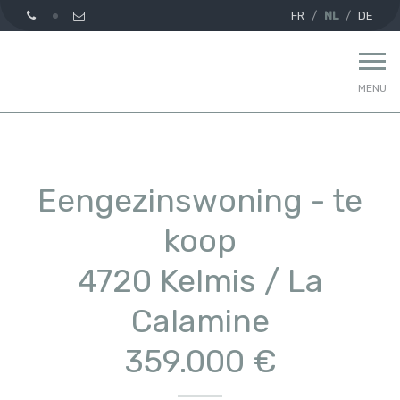
FR
NL
DE
MENU
Eengezinswoning - te
koop
4720 Kelmis / La
Calamine
359.000 €