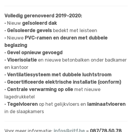
Volledig gerenoveerd 2019–2020:
• Nieuw
geïsoleerd dak
•
Geïsoleerde gevels
bedekt met leisteen
• Nieuwe
PVC-ramen en deuren met dubbele
beglazing
•
Gevel opnieuw gevoegd
•
Vloerisolatie
en nieuwe betonbalken onder badkamer
en kantoor
•
Ventilatiesysteem met dubbele luchtstroom
•
Gecertificeerde elektrische installatie (conform)
•
Centrale verwarming op olie
met nieuwe
lagedrukketel
•
Tegelvloeren
op het gelijkvloers en
laminaatvloeren
in de slaapkamers
Voor meer informatie:
infos@citf.be
– 087/78.50.78