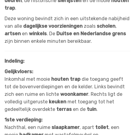
deuren
, de historische
sierlijsten
en de mooie
houten
trap
.
Deze woning bevindt zich in een uitstekende nabijheid
van alle
dagelijkse voorzieningen
zoals
scholen
,
artsen
en
winkels
. De
Duitse en Nederlandse grens
zijn binnen enkele minuten bereikbaar.
Indeling:
Gelijkvloers:
Inkomhal met mooie
houten trap
die toegang geeft
tot de bovenverdiepingen en de kelder. Links bevindt
zich een ruime en lichte
woonkamer
. Rechts ligt de
volledig uitgeruste
keuken
met toegang tot het
gedeeltelijk overdekte
terras
en de
tuin
.
1ste verdieping:
Nachthal, een ruime
slaapkamer
, apart
toilet
, een
mooie
badkamer
met wastafelmeubel en